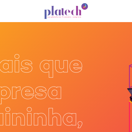
Conta digital
ais que
presa
ininha,