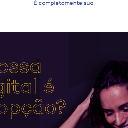
É completamente sua.
ossa
ital é
 opção?