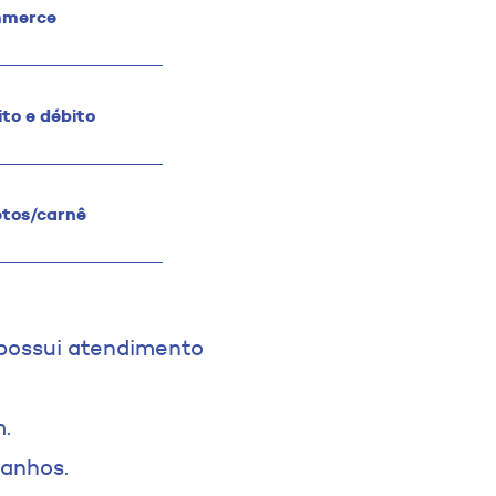
mmerce
to e débito
etos/carnê
 possui atendimento
.
manhos.