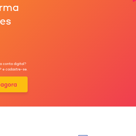
orma
ões
a conta digital?
 e cadastre-se.
 agora