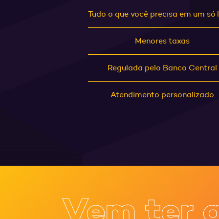
Tudo o que você precisa em um só 
Menores taxas
Regulada pelo Banco Central
Atendimento personalizado
Vem ter 