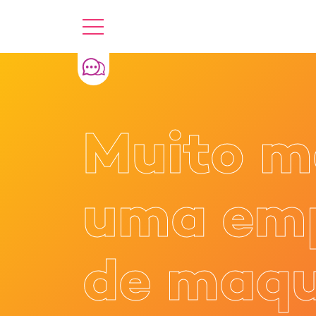
Muito m
uma em
de maqu