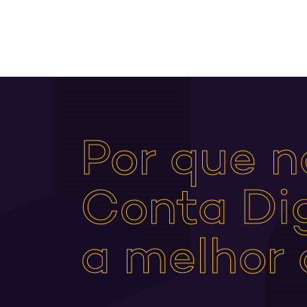
Por que n
Conta Dig
a melhor